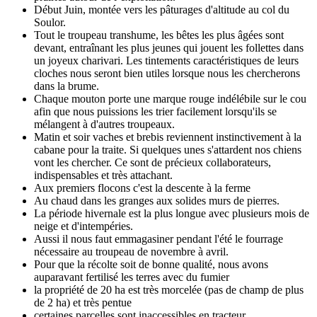
Début Juin, montée vers les pâturages d'altitude au col du
Soulor.
Tout le troupeau transhume, les bêtes les plus âgées sont
devant, entraînant les plus jeunes qui jouent les follettes dans
un joyeux charivari. Les tintements caractéristiques de leurs
cloches nous seront bien utiles lorsque nous les chercherons
dans la brume.
Chaque mouton porte une marque rouge indélébile sur le cou
afin que nous puissions les trier facilement lorsqu'ils se
mélangent à d'autres troupeaux.
Matin et soir vaches et brebis reviennent instinctivement à la
cabane pour la traite. Si quelques unes s'attardent nos chiens
vont les chercher. Ce sont de précieux collaborateurs,
indispensables et très attachant.
Aux premiers flocons c'est la descente à la ferme
Au chaud dans les granges aux solides murs de pierres.
La période hivernale est la plus longue avec plusieurs mois de
neige et d'intempéries.
Aussi il nous faut emmagasiner pendant l'été le fourrage
nécessaire au troupeau de novembre à avril.
Pour que la récolte soit de bonne qualité, nous avons
auparavant fertilisé les terres avec du fumier
la propriété de 20 ha est très morcelée (pas de champ de plus
de 2 ha) et très pentue
certaines parcelles sont inaccessibles en tracteur